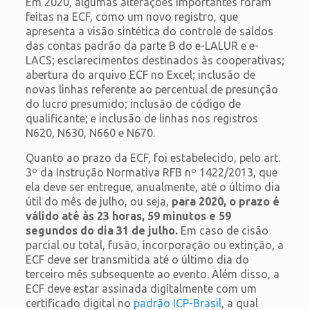
Em 2020, algumas alterações importantes foram
feitas na ECF, como um novo registro, que
apresenta a visão sintética do controle de saldos
das contas padrão da parte B do e-LALUR e e-
LACS; esclarecimentos destinados às cooperativas;
abertura do arquivo ECF no Excel; inclusão de
novas linhas referente ao percentual de presunção
do lucro presumido; inclusão de código de
qualificante; e inclusão de linhas nos registros
N620, N630, N660 e N670.
Quanto ao prazo da ECF, foi estabelecido, pelo art.
3º da Instrução Normativa RFB nº 1422/2013, que
ela deve ser entregue, anualmente, até o último dia
útil do mês de julho, ou seja,
para 2020, o prazo é
válido até às 23 horas, 59 minutos e 59
segundos do dia 31 de julho.
Em caso de cisão
parcial ou total, fusão, incorporação ou extinção, a
ECF deve ser transmitida até o último dia do
terceiro mês subsequente ao evento. Além disso, a
ECF deve estar assinada digitalmente com um
certificado digital no
padrão ICP-Brasil
, a qual